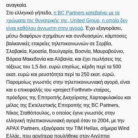
αναγκαία.
Στο ελληνικό γήπεδο,
η BC Partners κατεβαίνει με τα
χρώματα της θυγατρικής της, United Group, η οποία δεν
είναι καθόλου άγνωστη στην αγορά
. Έχει εξαγοράσει,
μέσω διαφόρων σχημάτων και συνδυασμών, κάμποσες
βαλκανικές εταιρείες τηλεπικοινωνιών σε Σερβία,
Σλοβακία, Κροατία, Βουλγαρία, Βοσνία, Μαυροβούνιο,
Βόρεια Μακεδονία και Αλβανία, και έχει πωλήσεις της
τάξεως του 1,5 δισ. ευρώ ετησίως, κέρδη περί τα 500
εκατ. ευρώ και ρευστότητα περί τα 250 εκατ. ευρώ.
Παρομοίως γνωστός στην τηλεπικοινωνιακή αγορά, είναι
και ο επικεφαλής του «project Forthnet» εταίρος,
πρόεδρος της Επιτροπής Διαχείρισης Χαρτοφυλακίου και
μέλος της Εκτελεστικής Επιτροπής της BC Partners,
Νίκος Σταθόπουλος, o οποίος έγινε γνωστός στην
ελληνική τηλεπικοινωνιακή αγορά όταν το 2004, με την
APAX Partners, εξαγόρασε την ΤΙM Hellas, σήμερα Wind
Ελλάς, που αργότερα πουλήθηκε στον Αιγύπτιο