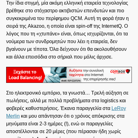
Την ίδια στιγμή, μία ακόμη ελληνική εταιρεία τεχνολογίας
βρέθηκε στο στόχαστρο ακτιβιστών επενδυτών και πιο
συγκεκριμένα του περίφημου QCM. Αυτή τη φορά ήταν η
σειρά της Akazoo, η οποία είναι spin-off της InternetQ. Ο
λόγος που τη «χτυπάνε» είναι, όπως ισχυρίζονται, ότι τα
νούμερα των συνδρομητών που λέει η εταιρεία, δεν
βγαίνουν με τίποτα. Όλα δείχνουν ότι θα ακολουθήσουν
και άλλα επεισόδια στο σήριαλ που μόλις άρχισε.
Στο ηλεκτρονικό εμπόριο, τα γνωστά… Τρελή αύξηση σε
πωλήσεις, αλλά με πολλά προβλήματα στα logistics και
φοβερές καθυστερήσεις. Έκανα παραγγελία στα
LeRoy
Merlin
και μου απάντησαν ότι ο χρόνος απόκρισης στα
μηνύματα είναι 2-3 ημέρες (!), ενώ οι παραγγελίες
αποστέλλονται σε 20 μέρες (που πέρασαν ήδη χωρίς