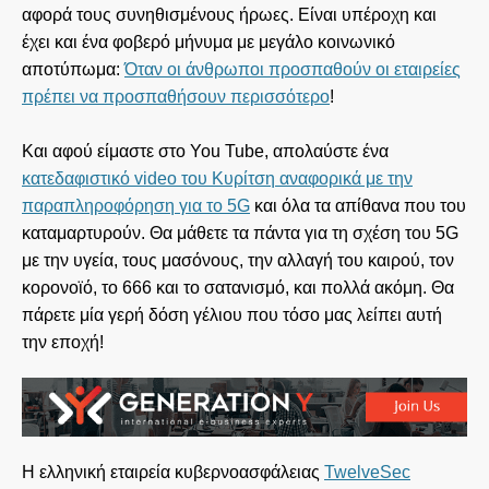
αφορά τους συνηθισμένους ήρωες. Είναι υπέροχη και
έχει και ένα φοβερό μήνυμα με μεγάλο κοινωνικό
αποτύπωμα:
Όταν οι άνθρωποι προσπαθούν οι εταιρείες
πρέπει να προσπαθήσουν περισσότερο
!
Και αφού είμαστε στο You Tube, απολαύστε ένα
κατεδαφιστικό video του Κυρίτση αναφορικά με την
παραπληροφόρηση για το 5G
και όλα τα απίθανα που του
καταμαρτυρούν. Θα μάθετε τα πάντα για τη σχέση του 5G
με την υγεία, τους μασόνους, την αλλαγή του καιρού, τον
κορονοϊό, το 666 και το σατανισμό, και πολλά ακόμη. Θα
πάρετε μία γερή δόση γέλιου που τόσο μας λείπει αυτή
την εποχή!
Η ελληνική εταιρεία κυβερνοασφάλειας
TwelveSec