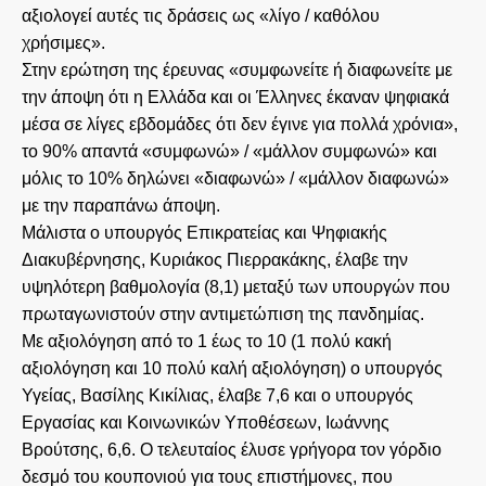
αξιολογεί αυτές τις δράσεις ως «λίγο / καθόλου
χρήσιμες».
Στην ερώτηση της έρευνας «συμφωνείτε ή διαφωνείτε με
την άποψη ότι η Ελλάδα και οι Έλληνες έκαναν ψηφιακά
μέσα σε λίγες εβδομάδες ότι δεν έγινε για πολλά χρόνια»,
το 90% απαντά «συμφωνώ» / «μάλλον συμφωνώ» και
μόλις το 10% δηλώνει «διαφωνώ» / «μάλλον διαφωνώ»
με την παραπάνω άποψη.
Μάλιστα ο υπουργός Επικρατείας και Ψηφιακής
Διακυβέρνησης, Κυριάκος Πιερρακάκης, έλαβε την
υψηλότερη βαθμολογία (8,1) μεταξύ των υπουργών που
πρωταγωνιστούν στην αντιμετώπιση της πανδημίας.
Με αξιολόγηση από το 1 έως το 10 (1 πολύ κακή
αξιολόγηση και 10 πολύ καλή αξιολόγηση) ο υπουργός
Υγείας, Βασίλης Κικίλιας, έλαβε 7,6 και ο υπουργός
Εργασίας και Κοινωνικών Υποθέσεων, Ιωάννης
Βρούτσης, 6,6. Ο τελευταίος έλυσε γρήγορα τον γόρδιο
δεσμό του κουπονιού για τους επιστήμονες, που