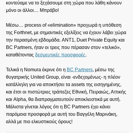
κοντεύαμε να το ξεχάσουμε στη χώρα που λάθη κάνουν
μόνο οι άλλοι… Μπράβο!
Μέσω… process of «elimination» προχωρά η υπόθεση
της Forthnet, με σημαντικές εξελίξεις να έχουν λάβει χώρα
την περασμένη εβδομάδα. ANT1, Duet Private Equity και
BC Partners, ήταν οι τρεις που πέρασαν στον «τελικό»,
καταθέτοντας
δεσμευτικές προσφορές
.
Τελικά η Nomura έκρινε ότι η
BC Partners
, μέσω της
θυγατρικής United Group, είναι -ενδεχομένως- η πλέον
κατάλληλη για να αποκτήσει τα assets της εισηγημένης,
και έτσι οι πιστώτριες τράπεζες Εθνική, Πειραιώς, Αττικής
και Alpha, θα διαπραγματευτούν αποκλειστικά με αυτή.
Μάλιστα γίνεται λόγος ότι η BC Partners έχει κάνει
παρόμοια προσφορά με αυτή του Βαγγέλη Μαρινάκη,
αλλά με πιο ελκυστικούς όρους!