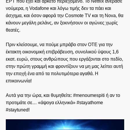
ΕΡΤ που έχει και αρκετό περιεχόμενο. Το Netflix ανέβασε
νούμερα, η Vodafone και λόγω τιμής δεν τα πάει και
άσχημα, και όσον αφορά την Cosmote TV και τη Nova, θα
κάνουν μεγάλη ρελάνς, αν ξεκινήσουν οι αγώνες χωρίς
θεατές.
Πριν κλείσουμε, να πούμε μπράβο στον ΟΤΕ για την
έκτακτη οικονομική επιβράβευση, συνολικού ύψους 1,6
εκατ. ευρώ, στους ανθρώπους που εργάζονται στο πεδίο,
στην πρώτη γραμμή και φροντίζουν να μη μας λείπει αυτή
την εποχή ένα από τα πολυτιμότερα αγαθά. Η
επικοινωνία!
Αυτά για την ώρα, και θυμηθείτε: #menoumespiti ή αν το
προτιμάτε σε… «άψογα ελληνικά» #stayathome
#staytuned!