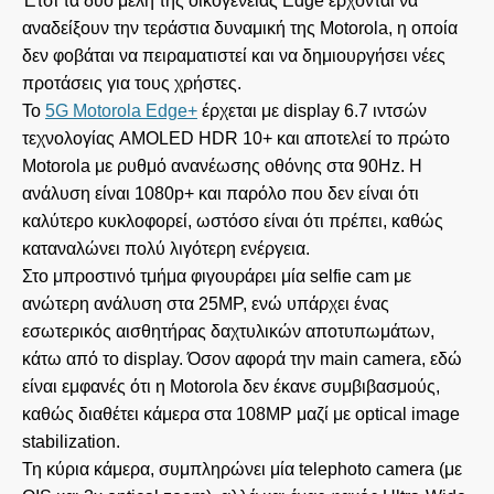
Έτσι τα δύο μέλη της οικογένειας Edge έρχονται να
αναδείξουν την τεράστια δυναμική της Motorola, η οποία
δεν φοβάται να πειραματιστεί και να δημιουργήσει νέες
προτάσεις για τους χρήστες.
Το
5G Motorola Edge+
έρχεται με display 6.7 ιντσών
τεχνολογίας AMOLED HDR 10+ και αποτελεί το πρώτο
Motorola με ρυθμό ανανέωσης οθόνης στα 90Hz. H
ανάλυση είναι 1080p+ και παρόλο που δεν είναι ότι
καλύτερο κυκλοφορεί, ωστόσο είναι ότι πρέπει, καθώς
καταναλώνει πολύ λιγότερη ενέργεια.
Στο μπροστινό τμήμα φιγουράρει μία selfie cam με
ανώτερη ανάλυση στα 25MP, ενώ υπάρχει ένας
εσωτερικός αισθητήρας δαχτυλικών αποτυπωμάτων,
κάτω από το display. Όσον αφορά την main camera, εδώ
είναι εμφανές ότι η Motorola δεν έκανε συμβιβασμούς,
καθώς διαθέτει κάμερα στα 108MP μαζί με optical image
stabilization.
Τη κύρια κάμερα, συμπληρώνει μία telephoto camera (με