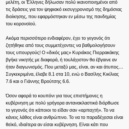
μελέτη, οι Έλληνες δήλωσαν πολύ ικανοποιημένοι από
τις δράσεις για τον ψηφιακό εκσυγχρονισμό της δημόσιας
διοίκησης, που εφαρμόστηκαν εν μέσω της πανδημίας
του κορονοϊού.
Ακόμα περισσότερο ενδιαφέρον, έχει το γεγονός ότι
ζητήθηκε από τους συμμετέχοντες να βαθμολογήσουν
τους υπουργούς! Ο «δικός μας» Κυριάκος Πιερρακάκης
βγήκε νικητής με διαφορά, ή τουλάχιστον θα έβγαινε αν
ήταν διαγωνισμός. Που μεταξύ μας, είναι, αν και άτυπος…
Συγκεκριμένα, έλαβε 8.1 στα 10, ενώ ο Βασίλης Κικίλιας
7.6 και ο Γιάννης Βρούτσης 6.6.
Όσον αφορά το κουπόνι για τους επιστήμονες η
κυβέρνηση με πολύ γρήγορα αντανακλαστικά διόρθωσε
το γεγονός ότι κάποιοι το είδαν σαν «αρπαχτή». Το να
κάνεις λάθος είναι ανθρώπινο. Το να το παραδέχεσαι είναι
θεϊκό, ιδιαίτερα αν είσαι κυβέρνηση. Είναι κάτι που