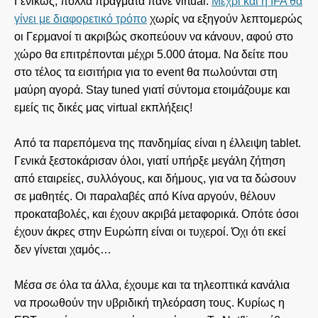
Γενικώς, πολλά πράγματα πάνε virtual.
Μέχρι και η IFA θα
γίνει με διαφορετικό τρόπο
χωρίς να εξηγούν λεπτομερώς
οι Γερμανοί τι ακριβώς σκοπεύουν να κάνουν, αφού στο
χώρο θα επιτρέπονται μέχρι 5.000 άτομα. Να δείτε που
στο τέλος τα εισιτήρια για το event θα πωλούνται στη
μαύρη αγορά. Stay tuned γιατί σύντομα ετοιμάζουμε και
εμείς τις δικές μας virtual εκπλήξεις!
Από τα παρεπόμενα της πανδημίας είναι η έλλειψη tablet.
Γενικά ξεστοκάρισαν όλοι, γιατί υπήρξε μεγάλη ζήτηση
από εταιρείες, συλλόγους, και δήμους, για να τα δώσουν
σε μαθητές. Οι παραλαβές από Κίνα αργούν, θέλουν
προκαταβολές, και έχουν ακριβά μεταφορικά. Οπότε όσοι
έχουν άκρες στην Ευρώπη είναι οι τυχεροί. Όχι ότι εκεί
δεν γίνεται χαμός…
Μέσα σε όλα τα άλλα, έχουμε και τα τηλεοπτικά κανάλια
να προωθούν την υβριδική τηλεόραση τους. Κυρίως η