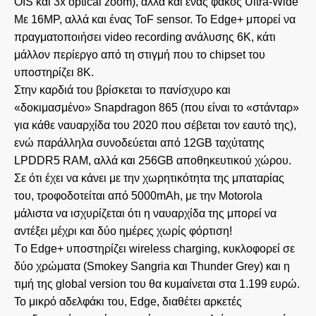
OIS και 3x optical zoom), αλλά και ένας φακός Ultra-Wide
Με 16MP, αλλά και ένας ToF sensor. Το Edge+ μπορεί να
πραγματοποιήσει video recording ανάλυσης 6K, κάτι
μάλλον περίεργο από τη στιγμή που το chipset του
υποστηρίζει 8K.
Στην καρδιά του βρίσκεται το πανίσχυρο και
«δοκιμασμένο» Snapdragon 865 (που είναι το «στάνταρ»
για κάθε ναυαρχίδα του 2020 που σέβεται τον εαυτό της),
ενώ παράλληλα συνοδεύεται από 12GB ταχύτατης
LPDDR5 RAM, αλλά και 256GB αποθηκευτικού χώρου.
Σε ότι έχει να κάνει με την χωρητικότητα της μπαταρίας
του, τροφοδοτείται από 5000mAh, με την Motorola
μάλιστα να ισχυρίζεται ότι η ναυαρχίδα της μπορεί να
αντέξει μέχρι και δύο ημέρες χωρίς φόρτιση!
Τo Edge+ υποστηρίζει wireless charging, κυκλοφορεί σε
δύο χρώματα (Smokey Sangria και Thunder Grey) και η
τιμή της global version του θα κυμαίνεται στα 1.199 ευρώ.
Το μικρό αδελφάκι του, Edge, διαθέτει αρκετές