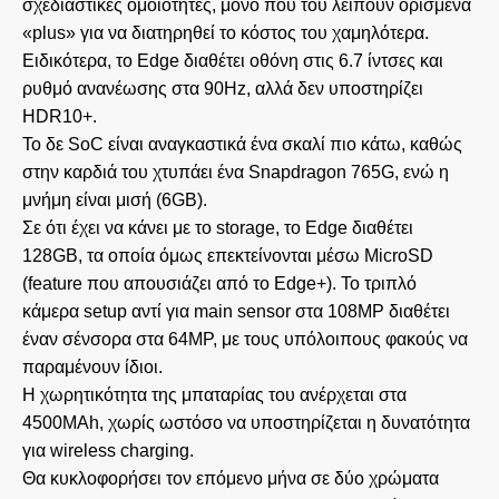
σχεδιαστικές ομοιότητες, μόνο που του λείπουν ορισμένα
«plus» για να διατηρηθεί το κόστος του χαμηλότερα.
Ειδικότερα, το Edge διαθέτει οθόνη στις 6.7 ίντσες και
ρυθμό ανανέωσης στα 90Hz, αλλά δεν υποστηρίζει
HDR10+.
To δε SoC είναι αναγκαστικά ένα σκαλί πιο κάτω, καθώς
στην καρδιά του χτυπάει ένα Snapdragon 765G, ενώ η
μνήμη είναι μισή (6GB).
Σε ότι έχει να κάνει με το storage, το Edge διαθέτει
128GB, τα οποία όμως επεκτείνονται μέσω MicroSD
(feature που απουσιάζει από το Edge+). To τριπλό
κάμερα setup αντί για main sensor στα 108MP διαθέτει
έναν σένσορα στα 64MP, με τους υπόλοιπους φακούς να
παραμένουν ίδιοι.
H χωρητικότητα της μπαταρίας του ανέρχεται στα
4500MAh, χωρίς ωστόσο να υποστηρίζεται η δυνατότητα
για wireless charging.
Θα κυκλοφορήσει τον επόμενο μήνα σε δύο χρώματα