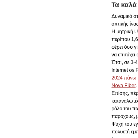
Τα καλά
Δυναμικά στ
οπτικής ίνας
H μητρική U
περίπου 1,6 
φέρει όσο γ
να επιτύχει
Έτσι, σε 3-
Internet σε
2024 πάνω 
Nova Fiber
.
Επίσης, πέ
καταναλωτές,
ρόλο του πα
παρόχους, μ
Ψυχή του εγ
πολυετή εμπ