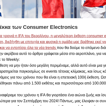
έκκα
των
Consumer Electronics
ια χρονιά η IFA του Βερολίνου, η μεγαλύτερη έκθεση consumer e
, διεξήχθη με επιτυχία και φυσικά η ομάδα μας βρέθηκε εκεί γι
ς και να εντοπίσει όλα τα νέα trends
που θα δούμε το επόμενο δι
την ακρίβεια αυτό το άρθρο γράφεται μέσα στο αεροπλάνο, για ν
 το Weekly:
θεση να μην ήταν όσο μεγάλη περιμέναμε, αλλά αυτό είναι μια γ
ρατηρείται παγκοσμίως σε events τέτοιας κλίμακας, και ίσως κ
άμεις για του χρόνου που θα είναι η επετειακή 100ή έκθεση. Ω
έθηκαν πάνω από 1.500 εκθέτες και περισσότεροι από 100.000
αφέραμε του χρόνου η IFA θα γιορτάσει ένα αιώνα ζωής και ί
λύτερα για τον Σεπτέμβρη του 2024! Πάντως, μας έλειψαν οι συν