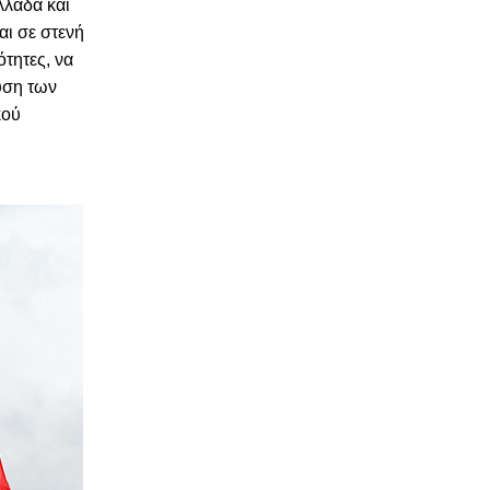
λλάδα και
αι σε στενή
ότητες, να
υση των
κού