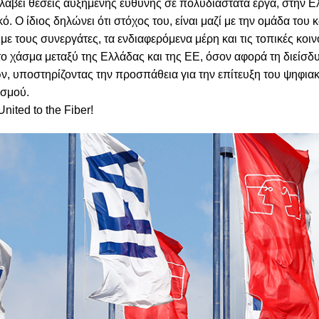
λάβει θέσεις αυξημένης ευθύνης σε πολυδιάστατα έργα, στην Ε
ό. Ο ίδιος δηλώνει ότι στόχος του, είναι μαζί με την ομάδα του κ
με τους συνεργάτες, τα ενδιαφερόμενα μέρη και τις τοπικές κοιν
ο χάσμα μεταξύ της Ελλάδας και της ΕΕ, όσον αφορά τη διείσδ
ν, υποστηρίζοντας την προσπάθεια για την επίτευξη του ψηφια
ισμού.
nited to the Fiber!