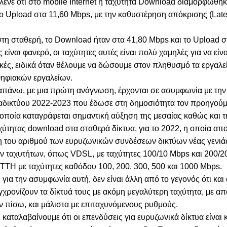
λένε ότι στο mobile Internet η ταχύτητα Download διαμορφώθηκ
ο Upload στα 11,60 Mbps, με την καθυστέρηση απόκρισης (Late
στη σταθερή, το Download ήταν στα 41,80 Mbps και το Upload σ
είναι φανερό, οι ταχύτητες αυτές είναι πολύ χαμηλές για να είνα
κές, ειδικά όταν θέλουμε να δώσουμε στον πληθυσμό τα εργαλεί
ψηφιακών εργαλείων.
απάνω, με μια πρώτη ανάγνωση, έρχονται σε ασυμφωνία με τη
ιαδικτύου 2022-2023 που έδωσε στη δημοσιότητα τον προηγούμ
οποία καταγράφεται σημαντική αύξηση της μεσαίας καθώς και τ
αχύτητας download στα σταθερά δίκτυα, για το 2022, η οποία απο
 του αριθμού των ευρυζωνικών συνδέσεων δικτύων νέας γενιά
 ταχυτήτων, όπως VDSL, με ταχύτητες 100/10 Mbps και 200/2
TTΗ με ταχύτητες καθόδου 100, 200, 300, 500 και 1000 Mbps.
για την ασυμφωνία αυτή, δεν είναι άλλη από το γεγονός ότι και 
χρονίζουν τα δίκτυά τους με ακόμη μεγαλύτερη ταχύτητα, με α
 πίσω, και μάλιστα με επιταχυνόμενους ρυθμούς.
ι καταλαβαίνουμε ότι οι επενδύσεις για ευρυζωνικά δίκτυα είναι 