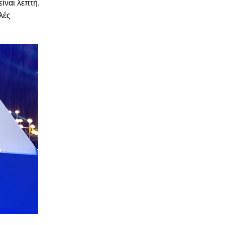
ίναι λεπτή.
λές