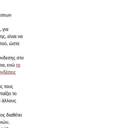
δέσεων
 για
ης, είναι να
στού, ώστε
ύνδεσης στο
τια, ενώ
το
υνδέσεις
ς τους
παίξει το
ε άλλους
ος διαθέτει
νιών,