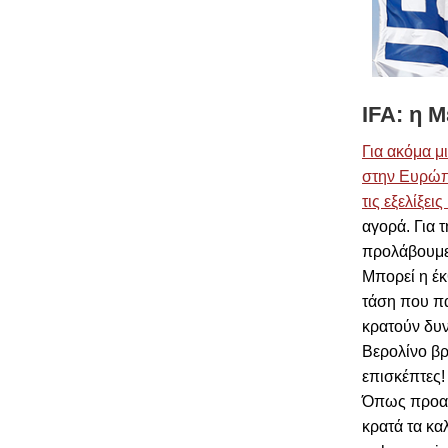
IFA:
η
Μ
Για ακόμα μ
στην Ευρώπη
τις εξελίξει
αγορά. Για 
προλάβουμε
Μπορεί η έκ
τάση που πα
κρατούν δυν
Βερολίνο βρ
επισκέπτες!
Όπως προαν
κρατά τα κα