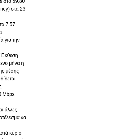
ε στα 59,80
ncy) στα 23
τα 7,57
ι
α για την
ν Έκθεση
ενο μήνα η
ης μέσης
δίδεται
ς
0 Mbps
οι άλλες
ποτέλεσμα να
κατά κύριο