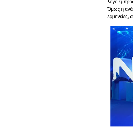
λόγο εμπροσ
Όμως η ανάγ
ερμηνείες, 