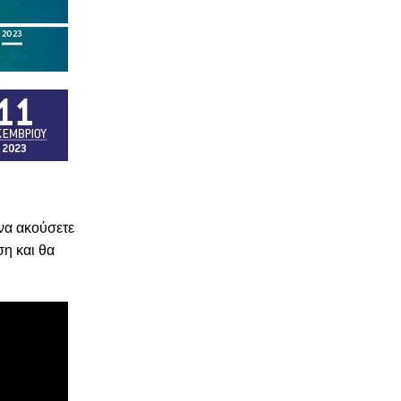
να ακούσετε
ση και θα