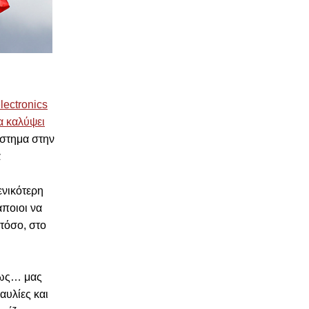
lectronics
α καλύψει
άστημα στην
α
ενικότερη
άποιοι να
στόσο, στο
σως… μας
αυλίες και