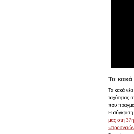
Τα κακά
Τα κακά νέα
ταχύτητας σ
που πραγμα
H σύγκριση 
μας στη 37η
«προσγειών