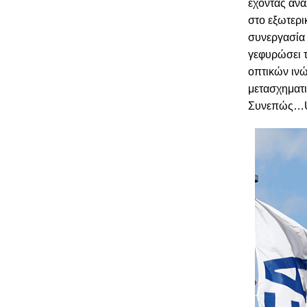
έχοντας ανα
στο εξωτερικ
συνεργασία 
γεφυρώσει τ
οπτικών ινώ
μετασχηματ
Συνεπώς
…U