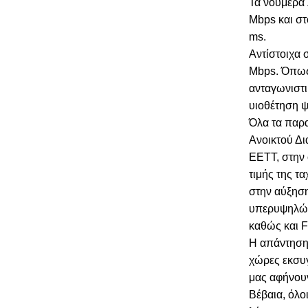
Τα νούμερα 
Mbps και στ
ms.
Αντίστοιχα 
Mbps. Όπως 
ανταγωνιστι
υιοθέτηση 
Όλα τα παρ
Ανοικτού Δ
ΕΕΤΤ, στην 
τιμής της τ
στην αύξηση
υπερυψηλών
καθώς και F
Η απάντηση 
χώρες εκσυγ
μας αφήνουν
Βέβαια, όλο