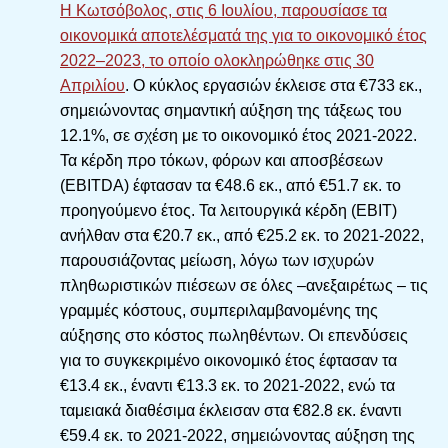
Η Κωτσόβολος, στις 6 Ιουλίου, παρουσίασε τα
οικονομικά αποτελέσματά της για το οικονομικό έτος
2022–2023, το οποίο ολοκληρώθηκε στις 30
Απριλίου
. Ο κύκλος εργασιών έκλεισε στα €733 εκ.,
σημειώνοντας σημαντική αύξηση της τάξεως του
12.1%, σε σχέση με το οικονομικό έτος 2021-2022.
Τα κέρδη προ τόκων, φόρων και αποσβέσεων
(EBITDA) έφτασαν τα €48.6 εκ., από €51.7 εκ. το
προηγούμενο έτος. Τα λειτουργικά κέρδη (EBIT)
ανήλθαν στα €20.7 εκ., από €25.2 εκ. το 2021-2022,
παρουσιάζοντας μείωση, λόγω των ισχυρών
πληθωριστικών πιέσεων σε όλες –ανεξαιρέτως – τις
γραμμές κόστους, συμπεριλαμβανομένης της
αύξησης στο κόστος πωληθέντων. Οι επενδύσεις
για το συγκεκριμένο οικονομικό έτος έφτασαν τα
€13.4 εκ., έναντι €13.3 εκ. το 2021-2022, ενώ τα
ταμειακά διαθέσιμα έκλεισαν στα €82.8 εκ. έναντι
€59.4 εκ. το 2021-2022, σημειώνοντας αύξηση της