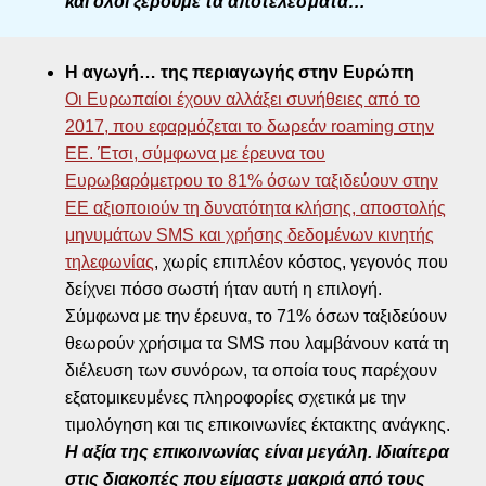
και όλοι ξέρουμε τα αποτελέσματα…
Η αγωγή… της περιαγωγής στην Ευρώπη
Οι Ευρωπαίοι έχουν αλλάξει συνήθειες από το
2017, που εφαρμόζεται το δωρεάν roaming στην
ΕΕ. Έτσι, σύμφωνα με έρευνα του
Ευρωβαρόμετρου το 81% όσων ταξιδεύουν στην
ΕΕ αξιοποιούν τη δυνατότητα κλήσης, αποστολής
μηνυμάτων SMS και χρήσης δεδομένων κινητής
τηλεφωνίας
, χωρίς επιπλέον κόστος, γεγονός που
δείχνει πόσο σωστή ήταν αυτή η επιλογή.
Σύμφωνα με την έρευνα, το 71% όσων ταξιδεύουν
θεωρούν χρήσιμα τα SMS που λαμβάνουν κατά τη
διέλευση των συνόρων, τα οποία τους παρέχουν
εξατομικευμένες πληροφορίες σχετικά με την
τιμολόγηση και τις επικοινωνίες έκτακτης ανάγκης.
Η αξία της επικοινωνίας είναι μεγάλη. Ιδιαίτερα
στις διακοπές που είμαστε μακριά από τους