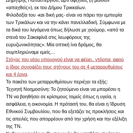
Δημήτρης Παπαστεργίου, άρτι αφιχθείς (ή μάλλον
«απαχθείς»), εκ του Δήμου Τρικκαίων.
Φιλοδοξία του -και δική μας- είναι να πάρει την εμπειρία
των Τρικάλων και να την κάνει πανελλαδική. Σύμφωνα με
τα δικά του λεγόμενα όπως δήλωσε με χιούμορ, «από τα
στενά του Σακαφλιά στις λεωφόρους της
ευρυζωνικότητας». Μία οπτική ίνα δρόμος, θα
συμπληρώναμε εμείς…
Στόχος του νέου υπουργού είναι να φέρει.. ντόρτια, αφού
ο ίδιος συνοψίζει τους στόχους του σε 4 μεταρρυθμίσεις
και 4 έργα
.
Το πακέτο των μεταρρυθμίσεων περιέχει τα εξής:
Τεχνητή Νοημοσύνη: Το ζητούμενο είναι να μπορέσει η
ΤΝ να βοηθήσει σε κρίσιμους τομείς όπως η υγεία, η
ασφάλεια, η οικονομία. Η πρότασή του, θα είναι η Ίδρυση
Εθνικού Συμβουλίου, που θα εξετάζει τις προκλήσεις και
τις απειλές που απορρέουν από την χρήση και την εξέλιξη
της ΤΝ.