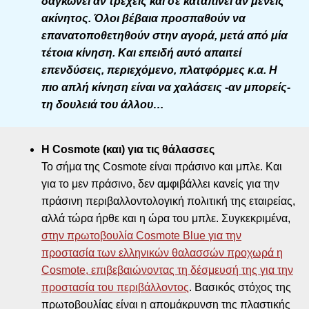
δαγκώνει αν τρέχεις και σε καταπίνει αν μένεις
ακίνητος. Όλοι βέβαια προσπαθούν να
επανατοποθετηθούν στην αγορά, μετά από μία
τέτοια κίνηση. Και επειδή αυτό απαιτεί
επενδύσεις, περιεχόμενο, πλατφόρμες κ.α.
H
πιο απλή κίνηση είναι να χαλάσεις -αν μπορείς-
τη δουλειά του άλλου…
Η Cosmote (και) για τις θάλασσες
Το σήμα της Cosmote είναι πράσινο και μπλε. Και
για το μεν πράσινο, δεν αμφιβάλλει κανείς για την
πράσινη περιβαλλοντολογική πολιτική της εταιρείας,
αλλά τώρα ήρθε και η ώρα του μπλε. Συγκεκριμένα,
στην πρωτοβουλία Cosmote Blue για την
προστασία των ελληνικών θαλασσών προχωρά η
Cosmote, επιβεβαιώνοντας τη δέσμευσή της για την
προστασία του περιβάλλοντος
. Βασικός στόχος της
πρωτοβουλίας είναι η απομάκρυνση της πλαστικής