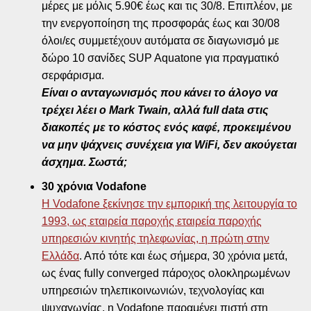
μέρες με μόλις 5.90€ έως και τις 30/8. Επιπλέον, με
την ενεργοποίηση της προσφοράς έως και 30/08
όλοι/ες συμμετέχουν αυτόματα σε διαγωνισμό με
δώρο 10 σανίδες SUP Aquatone για πραγματικό
σερφάρισμα.
Είναι ο ανταγωνισμός που κάνει το άλογο να
τρέχει λέει ο Mark Twain, αλλά full data στις
διακοπές με το κόστος ενός καφέ, προκειμένου
να μην ψάχνεις συνέχεια για WiFi, δεν ακούγεται
άσχημα. Σωστά;
30 χρόνια Vodafone
H Vodafone ξεκίνησε την εμπορική της λειτουργία το
1993, ως εταιρεία παροχής εταιρεία παροχής
υπηρεσιών κινητής τηλεφωνίας, η πρώτη στην
Ελλάδα
. Από τότε και έως σήμερα, 30 χρόνια μετά,
ως ένας fully converged πάροχος ολοκληρωμένων
υπηρεσιών τηλεπικοινωνιών, τεχνολογίας και
ψυχαγωγίας, η Vodafone παραμένει πιστή στη