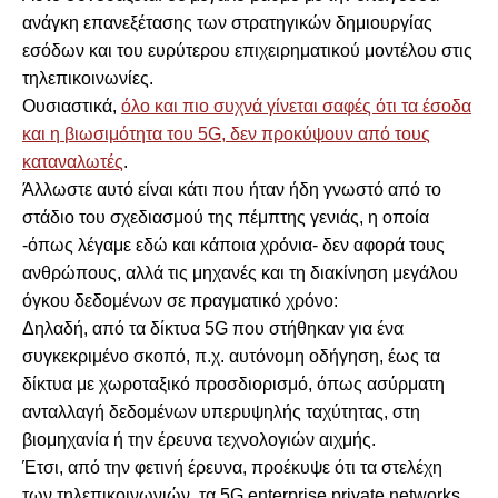
ανάγκη επανεξέτασης των στρατηγικών δημιουργίας
εσόδων και του ευρύτερου επιχειρηματικού μοντέλου στις
τηλεπικοινωνίες.
Ουσιαστικά,
όλο και πιο συχνά γίνεται σαφές ότι τα έσοδα
και η βιωσιμότητα του 5G, δεν προκύψουν από τους
καταναλωτές
.
Άλλωστε αυτό είναι κάτι που ήταν ήδη γνωστό από το
στάδιο του σχεδιασμού της πέμπτης γενιάς, η οποία
-όπως λέγαμε εδώ και κάποια χρόνια- δεν αφορά τους
ανθρώπους, αλλά τις μηχανές και τη διακίνηση μεγάλου
όγκου δεδομένων σε πραγματικό χρόνο:
Δηλαδή, από τα δίκτυα 5G που στήθηκαν για ένα
συγκεκριμένο σκοπό, π.χ. αυτόνομη οδήγηση, έως τα
δίκτυα με χωροταξικό προσδιορισμό, όπως ασύρματη
ανταλλαγή δεδομένων υπερυψηλής ταχύτητας, στη
βιομηχανία ή την έρευνα τεχνολογιών αιχμής.
Έτσι, από την φετινή έρευνα, προέκυψε ότι τα στελέχη
των τηλεπικοινωνιών, τα 5G enterprise private networks,