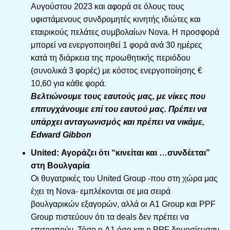
Αυγούστου 2023 και αφορά σε όλους τους
υφιστάμενους συνδρομητές κινητής ιδιώτες και
εταιρικούς πελάτες συμβολαίων Nova. Η προσφορά
μπορεί να ενεργοποιηθεί 1 φορά ανά 30 ημέρες
κατά τη διάρκεια της προωθητικής περιόδου
(συνολικά 3 φορές) με κόστος ενεργοποίησης €
10,60 για κάθε φορά.
Βελτιώνουμε τους εαυτούς μας, με νίκες που
επιτυγχάνουμε επί του εαυτού μας. Πρέπει να
υπάρχει ανταγωνισμός και πρέπει να νικάμε,
Edward Gibbon
United: Αγοράζει ότι “κινείται και …συνδέεται”
στη Βουλγαρία
Οι θυγατρικές του United Group -που στη χώρα μας
έχει τη Nova- εμπλέκονται σε μια σειρά
βουλγαρικών εξαγορών, αλλά οι A1 Group και PPF
Group πιστεύουν ότι τα deals δεν πρέπει να
επιτραπούν. Τόσο η A1 όσο και η PPF δημοσίευσαν